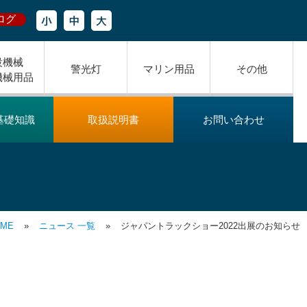
ログ
設機械
警光灯
マリン用品
その他
機械用品
基礎知識
取扱説明書
お問い合わせ
OME
»
ニュース 一覧
»
ジャパントラックショー2022出展のお知らせ