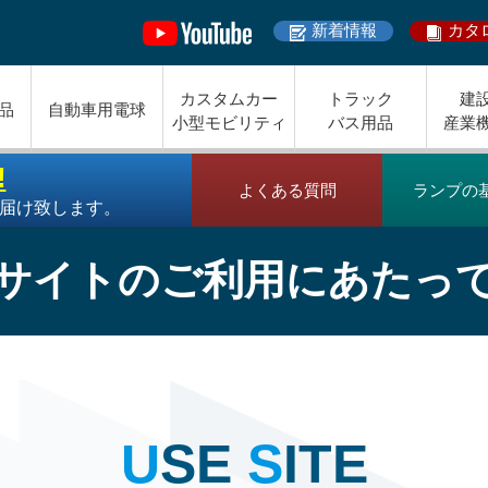
新着情報
カタ
カスタムカー
トラック
建
品
自動車用電球
小型モビリティ
バス用品
産業
!
よくある質問
ランプの
届け致します。
サイトのご利用にあたっ
U
SE
S
ITE