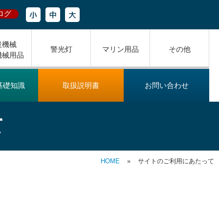
ログ
設機械
警光灯
マリン用品
その他
機械用品
基礎知識
取扱説明書
お問い合わせ
て
HOME
»
サイトのご利用にあたって